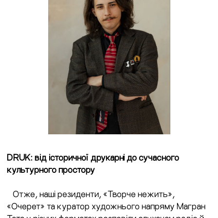
DRUK: від історичної друкарні до сучасного
культурного простору
Отже, наші резиденти, «Творче нежить»,
«Очерет» та куратор художнього напряму Магран
Тата у різних форматах розповіли слухачам радіо й