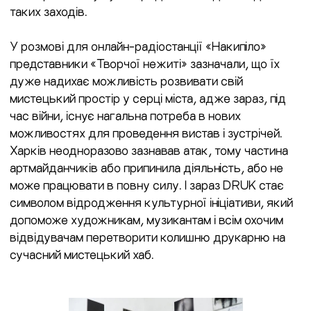
таких заходів.
У розмові для онлайн-радіостанції «Накипіло»
представники «Творчої нежиті» зазначали, що їх
дуже надихає можливість розвивати свій
мистецький простір у серці міста, адже зараз, під
час війни, існує нагальна потреба в нових
можливостях для проведення вистав і зустрічей.
Харків неодноразово зазнавав атак, тому частина
артмайданчиків або припинила діяльність, або не
може працювати в повну силу. І зараз DRUK стає
символом відродження культурної ініціативи, який
допоможе художникам, музикантам і всім охочим
відвідувачам перетворити колишню друкарню на
сучасний мистецький хаб.