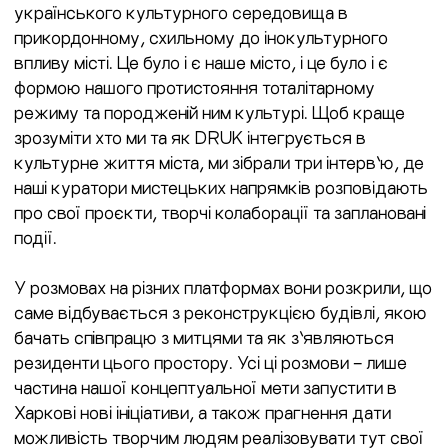
українського культурного середовища в
прикордонному, схильному до інокультурного
впливу місті. Це було і є наше місто, і це було і є
формою нашого протистояння тоталітарному
режиму та породженій ним культурі. Щоб краще
зрозуміти хто ми та як DRUK інтегрується в
культурне життя міста, ми зібрали три інтерв’ю, де
наші куратори мистецьких напрямків розповідають
про свої проєкти, творчі колаборації та заплановані
події.
У розмовах на різних платформах вони розкрили, що
саме відбувається з реконструкцією будівлі, якою
бачать співпрацю з митцями та як з’являються
резиденти цього простору. Усі ці розмови – лише
частина нашої концептуальної мети запустити в
Харкові нові ініціативи, а також прагнення дати
можливість творчим людям реалізовувати тут свої