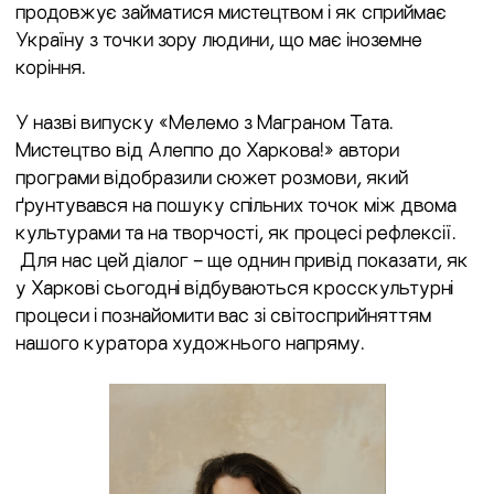
продовжує займатися мистецтвом і як сприймає
Україну з точки зору людини, що має іноземне
коріння.
У назві випуску «Мелемо з Маграном Тата.
Мистецтво від Алеппо до Харкова!» автори
програми відобразили сюжет розмови, який
ґрунтувався на пошуку спільних точок між двома
культурами та на творчості, як процесі рефлексії.
Для нас цей діалог – ще однин привід показати, як
у Харкові сьогодні відбуваються кросскультурні
процеси і познайомити вас зі світосприйняттям
нашого куратора художнього напряму.