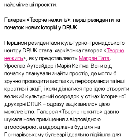
найсміливіші проєкти.
Галерея «Творче нежить»: перші резиденти та
початок нових історій у DRUK
Першими резидентами культурно-громадського
центру DRUK стала харківська галерея «
Творче
нежить
», яку представляють
Магран Тата
,
Ярослав Аутсайдер і Марія Квітма. Вони від
початку планували знайти простір, де могли б
зручно проводити виставки, перформанси та інші
креативні акції, і коли дізналися про ідею створити
великий культурний осередок у стінах історичної
друкарні DRUK – одразу зацікавилися цією
можливістю. Галерея «Творче нежить» давно
шукала нове приміщення з відповідною
атмосферою, а відроджена будівля на
Гончарівському бульварі ідеально підійшла для