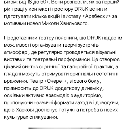
віком: від 18 до 50+. Вони розповіли, як за перший
рік праці у контексті простору DRUK встигли
підготувати кілька акцій і виставу «Арабески» за
мотивами новел Миколи Хвильового.
Представники театру пояснили, що DRUK надає їм
можливості організувати творчі зустрічі в
атмосфері, де регулярно проводяться візуальні
виставки та театральні перформанси. Це створює
цікавий синтез сценічної та галерейної практик, а
глядачі можуть отримувати оригінальні естетичні
враження. Театр «Очерет», зі свого боку,
привносить до DRUK додаткову динаміку,
оскільки активно взаємодіє з аудиторією,
пропонуючи незвичні формати заходів і доводячи,
що в Харкові досі існує потужна потреба в нових
культурах спілкування.