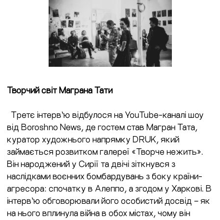
Творчий світ Маграна Тати
Третє інтерв’ю відбулося на YouTube-каналі шоу
від Boroshno News, де гостем став Магран Тата,
куратор художнього напрямку DRUK, який
займається розвитком галереї «Творче нежить».
Він народжений у Сирії та двічі зіткнувся з
наслідками воєнних бомбардувань з боку країни-
агресора: спочатку в Алеппо, а згодом у Харкові. В
інтерв’ю обговорювали його особистий досвід – як
на нього вплинула війна в обох містах, чому він