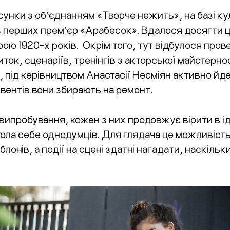
осунки з об’єднанням «Творче нежить», на базі 
з перших прем’єр «Арабесок». Вдалося досягти 
ою 1920-х років. Окрім того, тут відбулося пров
ток, сценаріїв, тренінгів з акторської майстернос
 під керівництвом Анастасії Несміян активно йд
а івентів вони збирають на ремонт.
випробування, кожен з них продовжує вірити в і
кола себе однодумців. Для глядача це можливіст
онів, а події на сцені здатні нагадати, наскільк