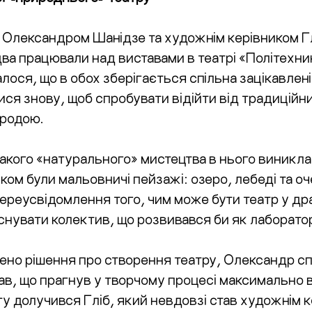
м Олександром Шанідзе та художнім керівником 
два працювали над виставами в театрі «Політехник
алося, що в обох зберігається спільна зацікавле
ися знову, щоб спробувати відійти від традиційни
иродою.
акого «натурального» мистецтва в нього виникла, 
нком були мальовничі пейзажі: озеро, лебеді та о
ереусвідомлення того, чим може бути театр у дра
нувати колектив, що розвивався би як лаборатор
алено рішення про створення театру, Олександр с
в, що прагнув у творчому процесі максимально в
ту долучився Гліб, який невдовзі став художнім 