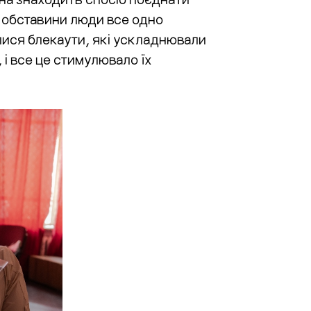
і обставини люди все одно
ялися блекаути, які ускладнювали
 і все це стимулювало їх