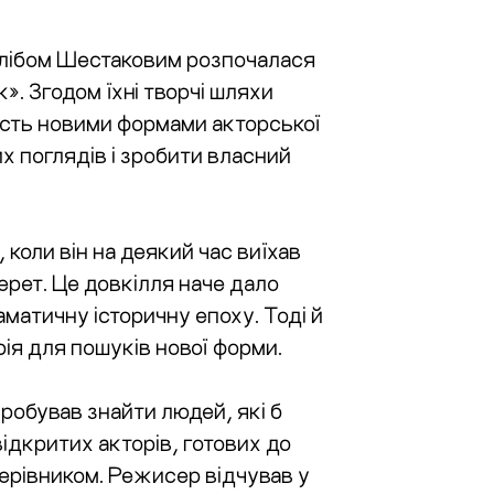
Глібом Шестаковим розпочалася
». Згодом їхні творчі шляхи
ність новими формами акторської
х поглядів і зробити власний
коли він на деякий час виїхав
черет. Це довкілля наче дало
матичну історичну епоху. Тоді й
ія для пошуків нової форми.
пробував знайти людей, які б
ідкритих акторів, готових до
керівником. Режисер відчував у