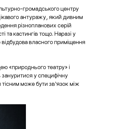
культурно-громадського центру
цікавого антуражу, який дивним
едення різнопланових серій
ті та кастингів тощо. Наразі у
е відбудова власного приміщення
дею «природнього театру» і
ь зануритися у специфічну
и тісним може бути зв’язок між