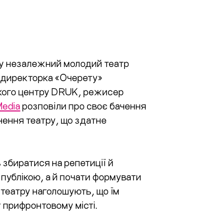
ку незалежний молодий театр
а директорка «Очерету»
ького центру DRUK, режисер
Media
розповіли про своє бачення
ачення театру, що здатне
в збиратися на репетиції й
 публікою, а й почати формувати
 театру наголошують, що їм
у прифронтовому місті.