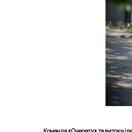
Команда «Очерету» та витоки ід