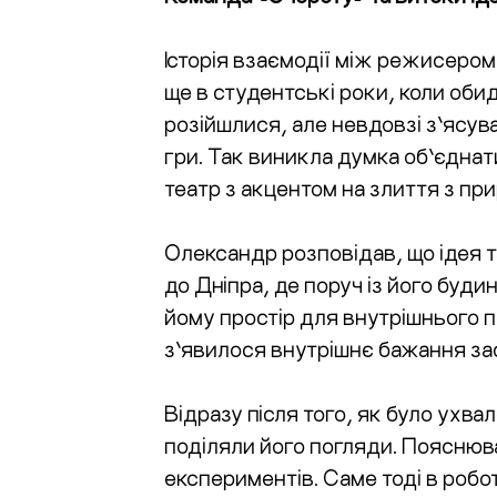
Історія взаємодії між режисеро
ще в студентські роки, коли оби
розійшлися, але невдовзі з’ясув
гри. Так виникла думка об’єднат
театр з акцентом на злиття з пр
Олександр розповідав, що ідея т
до Дніпра, де поруч із його буди
йому простір для внутрішнього п
з’явилося внутрішнє бажання зас
Відразу після того, як було ухв
поділяли його погляди. Пояснюва
експериментів. Саме тоді в робо