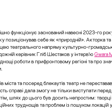
пішно функціонує заснований навесні 2023-го ро
тку позиціонував себе як «природній». Акторка т
вницею театрального напряму культурно-громадс
дожній керівник Гліб Шестаков у інтерв'ю
Gwara 
аднощі роботи в прифронтовому регіоні та про зн
и.
ів міста та посеред блекаутів театр не перестава
ість справі дала змогу не тільки виступати перед
ім, шлях до цього був досить непростим: творці
ційних труднощів та проблем із пошуком локацій 