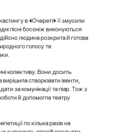
 кастингу в
«
Очереті
»
її змусили
родні пісні босоніж виконуються
дійсно людина розкрита й готова
риродного голосу та
вки.
тині колективу. Вони досить
а вирішила створювати івенти,
ати за комунікації та піар. Тож з
роботи й допомогла театру
петиції по кілька разів на
на знаходить спосіб поєднати