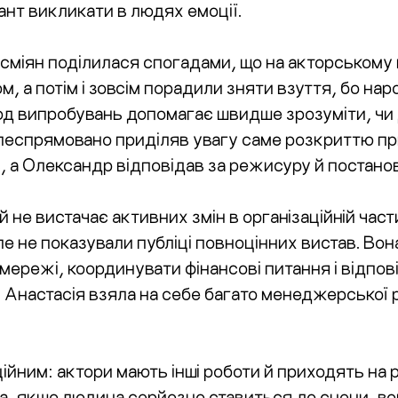
лант викликати в людях емоції.
сміян поділилася спогадами, що на акторському
м, а потім і зовсім порадили зняти взуття, бо на
од випробувань допомагає швидше зрозуміти, чи 
цілеспрямовано приділяв увагу саме розкриттю п
, а Олександр відповідав за режисуру й постано
й не вистачає активних змін в організаційній час
е не показували публіці повноцінних вистав. Вон
мережі, координувати фінансові питання і відповід
, Анастасія взяла на себе багато менеджерської 
йним: актори мають інші роботи й приходять на ре
а, якщо людина серйозно ставиться до сцени, во