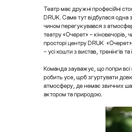
Театр має дружні професійні ст
DRUK. Саме тут відбулася одна 
чином перегукувався з атмосфер
театру «Очерет» – кіновечорів, чи
просторі центру DRUK «Очерет»,
– усі кошти з вистав, тренінгів т
Команда зауважує, що попри всі 
робить усе, щоб згуртувати дов
атмосферу, де немає звичних шабл
актором та природою.