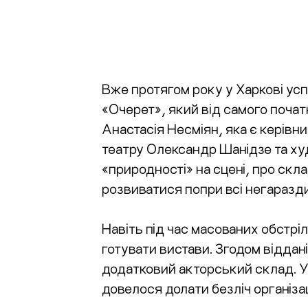
Вже протягом року у Харкові ус
«Очерет», який від самого поча
Анастасія Несміян, яка є кері
театру Олександр Шанідзе та ху
«природності» на сцені, про скл
розвиватися попри всі негаразд
Навіть під час масованих обстріл
готувати вистави. Згодом віддан
додатковий акторський склад. Ут
довелося долати безліч організа