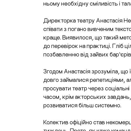
ньому необхідну сміливість і та
Директорка театру Анастасія Не
співати з погано вивченим тексто
краще. Виявилося, що такий мет
до перевірок на практиці. Гліб 
позбавленню від зайвих бар’єрів
Згодом Анастасія зрозуміла, що ї
довго займалися репетиціями, ал
просувати театр через соціальні 
часом, крім акторських завдань
розвиватися більш системно.
Колектив офіційно став некомерці
тиждень. Проте, як каже команд