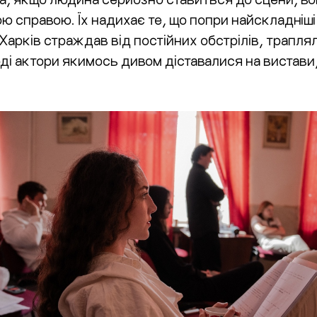
ю справою. Їх надихає те, що попри найскладніш
Харків страждав від постійних обстрілів, трапл
оді актори якимось дивом діставалися на вистави,