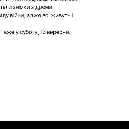
али знімки з дронів.
ду війни, адже всі живуть і
і вже у суботу, 13 вересня.