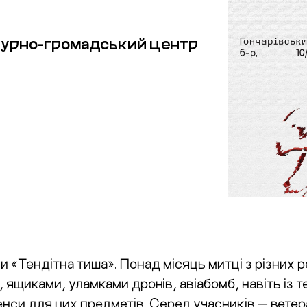
турно-громадський центр
 «Тендітна тиша». Понад місяць митці з різних р
 ящиками, уламками дронів, авіабомб, навіть із 
енси для цих предметів. Серед учасників — ветер