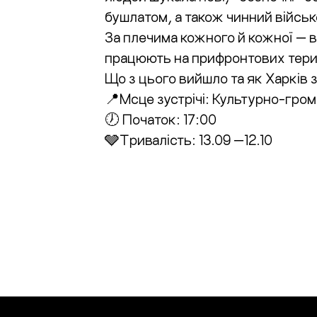
бушлатом, а також чинний війсь
За плечима кожного й кожної — в
працюють на прифронтових тери
Що з цього вийшло та як Харків з
📍Мсце зустрічі: Культурно-гр
🕖 Початок: 17:00
🩶Тривалість: 13.09 —12.10