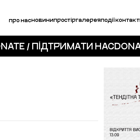
новини
простір
галерея
події
контакт
про нас
NATE / ПІДТРИМАТИ НАС
DONA