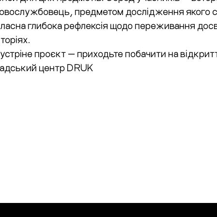
ковослужбовець, предметом дослідження якого ст
ласна глибока рефлексія щодо переживання досві
торіях.
устріне проєкт — приходьте побачити на відкритт
омадський центр DRUK