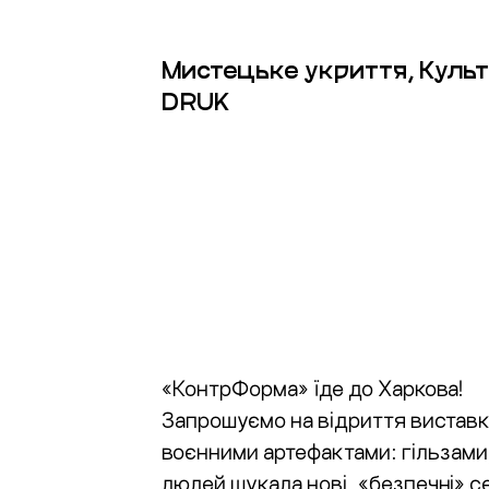
Мистецьке укриття, Куль
DRUK
«КонтрФорма» їде до Харкова!
Запрошуємо на відриття виставки
воєнними артефактами: гільзами,
людей шукала нові, «безпечні» с