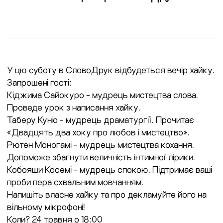
У цю суботу в СловоДрук відбудеться вечір хайку.
Запрошені гості:
Кіджима Сайокуро - мудрець мистецтва слова.
Проведе урок з написання хайку.
Таберу Куніо - мудрець драматургії. Прочитає
«Двадцять два хоку про любов і мистецтво».
Рютен Моногамі - мудрець мистецтва кохання.
Допоможе збагнути величність інтимної лірики.
Кобояши Косемі - мудрець спокою. Підтримає ваші
проби пера схвальним мовчанням.
Напишіть власне хайку та про декламуйте його на
вільному мікрофоні!
Коли? 24 травня о 18:00