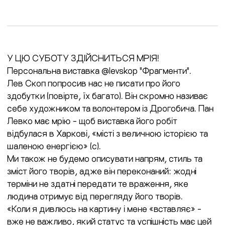
У ЦЮ СУБОТУ ЗДІЙСНИТЬСЯ МРІЯ!
Персональна виставка @levskop "Фрагменти".
Лев Скоп попросив нас не писати про його
здобутки (повірте, їх багато). Він скромно називає
себе художником та волонтером із Дрогобича. Пан
Левко має мрію - щоб виставка його робіт
відбулася в Харкові, «місті з величною історією та
шаленою енергією» (с).
Ми також не будемо описувати напрям, стиль та
зміст його творів, адже він переконаний: жодні
терміни не здатні передати те враження, яке
людина отримує від перегляду його творів.
«Коли я дивлюсь на картину і мене «вставляє» -
вже не важливо, який статус та успішність має цей