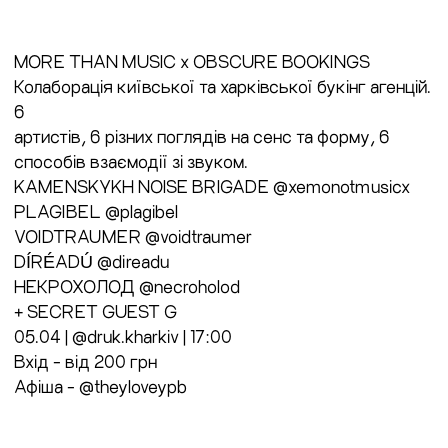
MORE THAN MUSIC x OBSCURE BOOKINGS
Колаборація київської та харківської букінг агенцій.
6
артистів, 6 різних поглядів на сенс та форму, 6
способів взаємодії зі звуком.
KAMENSKYKH NOISE BRIGADE @xemonotmusicx
PLAGIBEL @plagibel
VOIDTRAUMER @voidtraumer
DÍRÉADÚ @direadu
НЕКРОХОЛОД @necroholod
+ SECRET GUEST G
05.04 | @druk.kharkiv | 17:00
Вхід - від 200 грн
Афіша - @theyloveypb