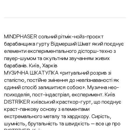
MINDPHASER сольний рітмік-нойз-проєкт
барабанщика гурту Відмерший Шмат який поєднує
елементи експериментального дісторш-техно з
пауер-шумом та окультним звучанням живих
барабанів. Київ, Харків
МУЗИЧНА ШКАТУЛКА «ритуальний розрив зі
сталістю, постійне змінення до невпізнаваності як
єдиний спосіб залишитися собою». Музична нео-
психоделія, пост-індастріал, експеримент. Київ
DISTRÏKER київський красткор-гурт, що поєднує
краст-панкову основу з елементами
екстремального металу та хардкору. Сирість,
шумність, брутальність та швидкість — все це про