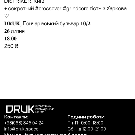
DISTRÏKER. Київ
+ секретний #crossover #grindcore гість з Харкова
♡
𝐃𝐑𝐔𝐊, Гончарівський бульвар 𝟏𝟎/𝟐
𝟐𝟔 липня
𝟏𝟖:𝟎𝟎
250 ₴
Контакти:
Години роботи:
+38(068) 845 04 24
Пн-Пт 9:00-18:00
info@druk.space
Сб-Нд 12:00-21:00
Ми у соціальних мережах:
Адреса: