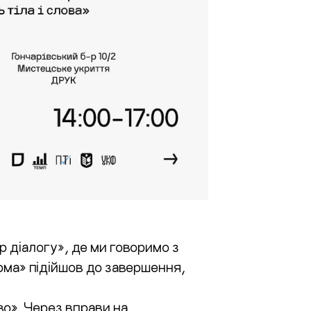
 діалогу», де ми говоримо з
ма» підійшов до завершення,
во». Через вправи на