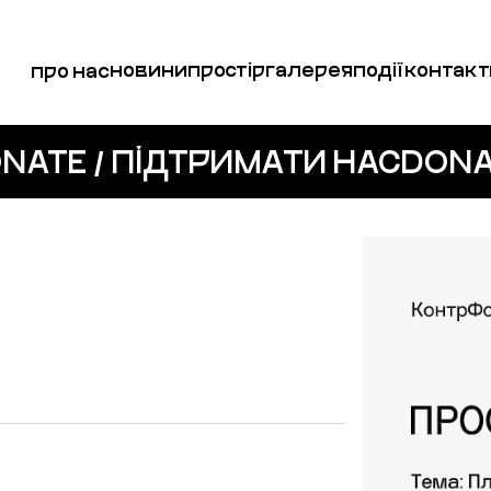
новини
простір
галерея
події
контакт
про нас
NATE / ПІДТРИМАТИ НАС
DONA