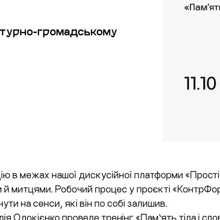
ьтурно-громадському
ію в межах нашої дискусійної платформи «Простір
й митцями. Робочий процес у проєкті «КонтрФор
ути на сенси, які він по собі залишив.
ія Одокієнко проведе тренінг «Пам’ять тіла і сло