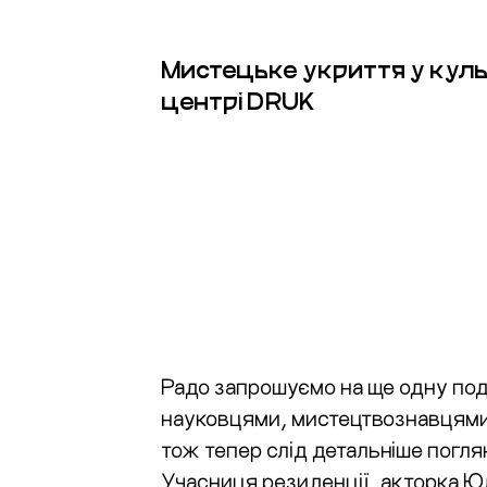
Мистецьке укриття у кул
центрі DRUK
Радо запрошуємо на ще одну под
науковцями, мистецтвознавцями 
тож тепер слід детальніше поглян
Учасниця резиденції, акторка Юл